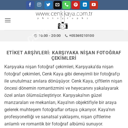
CENKKAYA.COM.TR
İçeriğe
atla
10:00 - 20:00
+05369210100
ETIKET ARŞIVLERI:
KARŞIYAKA NIŞAN FOTOĞRAF
ÇEKIMLERI
Karşıyaka nişan fotoğraf çekimleri, Karşıyaka’da nişan
fotoğraf çekimleri, Cenk Kaya gibi deneyimli bir fotoğrafçı
ile unutulmaz anılara dönüşüyor. Cenk Kaya, çiftlerin nişan
öncesi dönemin romantizmini ve heyecanını yakalayarak
özel anları ölümsüzleştiriyor. Karşıyaka’nın güzel
manzaraları ve mekanları, Kaya’nın objektifiyle bir araya
gelerek muhteşem fotoğraflar ortaya çıkarıyor. Kaya’nın
profesyonelliği ve sanatsal yaklaşımı, nişan çiftlerine
anlamlı ve romantik bir fotoğraf albümü sunuyor.