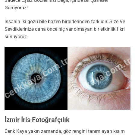
Sadece Eşsiz Gözlerinizi Değil, İçinde Bir Şaheser
Görüyoruz!
İnsanın iki gözü bile bazen birbirlerinden farklıdır. Size Ve
Sevdiklerinize daha önce hiç var olmayan bir etkinlik fikri
sunuyoruz.
cenkkaya.com.tr
cenkkaya.com.tr
İzmir İris Fotoğrafçılık
Cenk Kaya yakın zamanda, göz rengini tanımlayan kısım