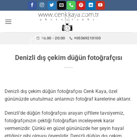
CENKKAYA.COM.TR
İçeriğe
atla
10:00 - 20:00
+05369210100
Denizli dış çekim düğün fotoğrafçısı
Denizli dış çekim düğün fotoğrafçısı Cenk Kaya, özel
gününüzde unutulmaz anlarınızı fotoğraf karelerine aktarır.
Denizli’de düğün fotoğrafçısı arayan çiftlere tavsiyemiz,
fotoğrafçınızın çektiği fotoğrafları inceleyerek karar
vermenizdir. Çünkü en güzel gününüzde her şeyin hayal
ettiğiniz gibi olması önemlidir. Denizli düğün dış çekim