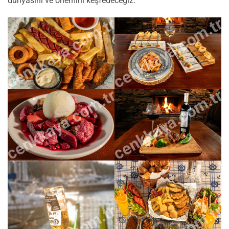
dünyasını ve önemini keşfedeceğiz.
cenkkaya.com.tr
cenkkaya.com.tr
cenkkaya.com.tr
cenkkaya.com.tr