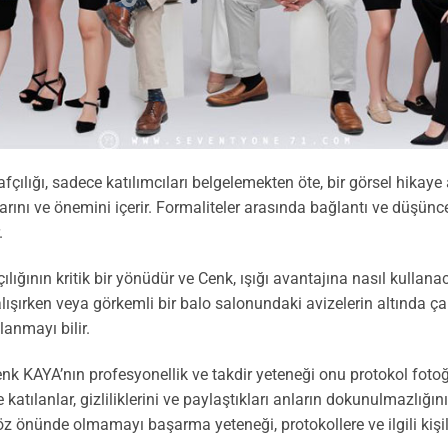
çılığı, sadece katılımcıları belgelemekten öte, bir görsel hikaye a
arını ve önemini içerir. Formaliteler arasında bağlantı ve düşünc
.
ığının kritik bir yönüdür ve Cenk, ışığı avantajına nasıl kullanacağı
lışırken veya görkemli bir balo salonundaki avizelerin altında çal
lanmayı bilir.
enk KAYA’nın profesyonellik ve takdir yeteneği onu protokol fotoğr
re katılanlar, gizliliklerini ve paylaştıkları anların dokunulmazlığını
z önünde olmamayı başarma yeteneği, protokollere ve ilgili kişil