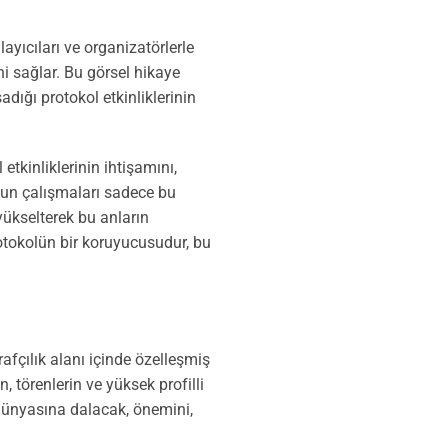
layıcıları ve organizatörlerle
i sağlar. Bu görsel hikaye
dığı protokol etkinliklerinin
etkinliklerinin ihtişamını,
Onun çalışmaları sadece bu
yükselterek bu anların
rotokolün bir koruyucusudur, bu
rafçılık alanı içinde özelleşmiş
n, törenlerin ve yüksek profilli
 dünyasına dalacak, önemini,