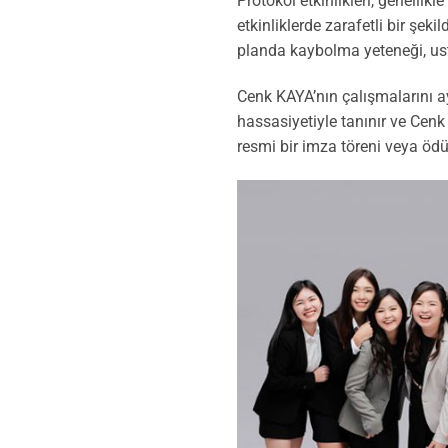
Protokol etkinlikleri, genellikl
etkinliklerde zarafetli bir şek
planda kaybolma yeteneği, ustal
Cenk KAYA’nın çalışmalarını ayır
hassasiyetiyle tanınır ve Cenk
resmi bir imza töreni veya ödül