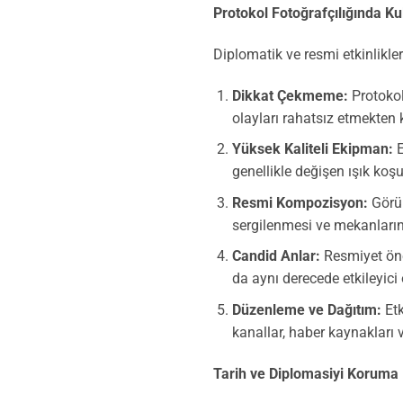
Protokol Fotoğrafçılığında Ku
Diplomatik ve resmi etkinlikle
Dikkat Çekmeme:
Protokol
olayları rahatsız etmekten 
Yüksek Kaliteli Ekipman:
E
genellikle değişen ışık koşu
Resmi Kompozisyon:
Görün
sergilenmesi ve mekanların
Candid Anlar:
Resmiyet önem
da aynı derecede etkileyici
Düzenleme ve Dağıtım:
Etk
kanallar, haber kaynakları ve
Tarih ve Diplomasiyi Koruma