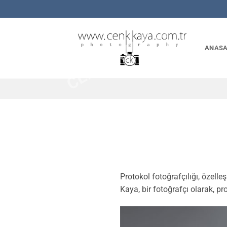
İçeriğe
CENKKAYA.COM.TR
atla
ANASA
Protokol fotoğrafçılığı, özelleş
Kaya, bir fotoğrafçı olarak, pr