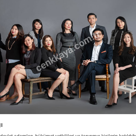
cenkkaya.com.tr
ı