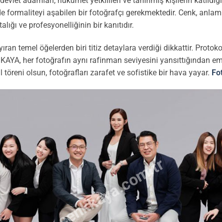
e devlet adamları, hükümet yetkilileri ve tanınmış kişilerin katıldığı
ilde formaliteyi aşabilen bir fotoğrafçı gerekmektedir. Cenk, anlam
ığı ve profesyonelliğinin bir kanıtıdır.
an temel öğelerden biri titiz detaylara verdiği dikkattir. Protokol 
 KAYA, her fotoğrafın aynı rafinman seviyesini yansıttığından emi
 töreni olsun, fotoğrafları zarafet ve sofistike bir hava yayar.
Fo
cenkkaya.com.tr