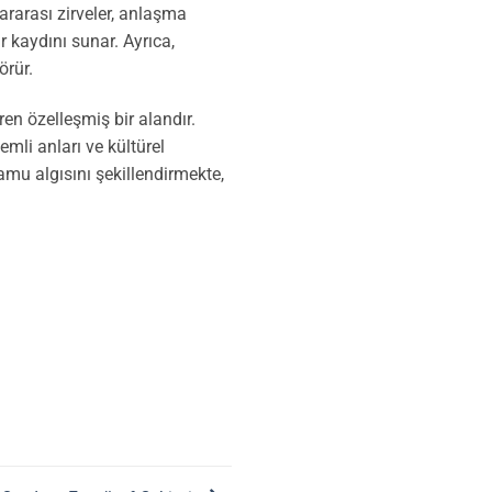
lararası zirveler, anlaşma
bir kaydını sunar. Ayrıca,
örür.
ren özelleşmiş bir alandır.
mli anları ve kültürel
amu algısını şekillendirmekte,