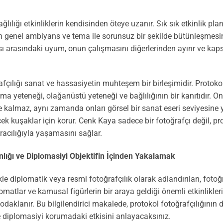
ılığı etkinliklerin kendisinden öteye uzanır. Sık sık etkinlik plan
ğın genel ambiyans ve tema ile sorunsuz bir şekilde bütünleşmesin
sı arasındaki uyum, onun çalışmasını diğerlerinden ayırır ve kapsa
çılığı sanat ve hassasiyetin muhteşem bir birleşimidir. Protokol 
ama yeteneği, olağanüstü yeteneği ve bağlılığının bir kanıtıdır. 
e kalmaz, aynı zamanda onları görsel bir sanat eseri seviyesine 
ecek kuşaklar için korur. Cenk Kaya sadece bir fotoğrafçı değil, p
aracılığıyla yaşamasını sağlar.
ınlığı ve Diplomasiyi Objektifin İçinden Yakalamak
ikle diplomatik veya resmi fotoğrafçılık olarak adlandırılan, fotoğ
plomatlar ve kamusal figürlerin bir araya geldiği önemli etkinlikleri
daklanır. Bu bilgilendirici makalede, protokol fotoğrafçılığının
 ve diplomasiyi korumadaki etkisini anlayacaksınız.