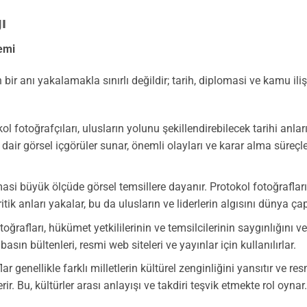
ı
nemi
 bir anı yakalamakla sınırlı değildir; tarih, diplomasi ve kamu iliş
l fotoğrafçıları, ulusların yolunu şekillendirebilecek tarihi anlar
air görsel içgörüler sunar, önemli olayları ve karar alma süreçl
si büyük ölçüde görsel temsillere dayanır. Protokol fotoğrafları g
tik anları yakalar, bu da ulusların ve liderlerin algısını dünya çap
oğrafları, hükümet yetkililerinin ve temsilcilerinin saygınlığını ve
 basın bültenleri, resmi web siteleri ve yayınlar için kullanılırlar.
r genellikle farklı milletlerin kültürel zenginliğini yansıtır ve res
rir. Bu, kültürler arası anlayışı ve takdiri teşvik etmekte rol oynar.