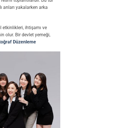
 resmi toplantılardır. Bu tür
lı anları yakalarken arka
etkinlikleri, ihtişamı ve
n olur. Bir devlet yemeği,
toğraf Düzenleme