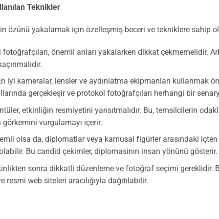
llanılan Teknikler
rin özünü yakalamak için özelleşmiş beceri ve tekniklere sahip ol
 fotoğrafçıları, önemli anları yakalarken dikkat çekmemelidir. A
kaçınmalıdır.
n iyi kameralar, lensler ve aydınlatma ekipmanları kullanmak önem
llarında gerçekleşir ve protokol fotoğrafçıları herhangi bir senary
tüler, etkinliğin resmiyetini yansıtmalıdır. Bu, temsilcilerin oda
 görkemini vurgulamayı içerir.
li olsa da, diplomatlar veya kamusal figürler arasındaki içten 
 olabilir. Bu candid çekimler, diplomasinin insan yönünü gösterir.
inlikten sonra dikkatli düzenleme ve fotoğraf seçimi gereklidir. 
 resmi web siteleri aracılığıyla dağıtılabilir.