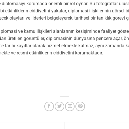
ve diplomasiyi korumada önemli bir rol oynar. Bu fotoğraflar ulus
ibi etkinliklerin ciddiyetini yakalar, diplomasi ilişkilerinin görsel 
cek olayları ve liderleri belgeleyerek, tarihsel bir tanıklık görevi g
 diplomasi ve kamu ilişkileri alanlarının kesişiminde faaliyet göste
ndan üretilen görüntüler, diplomasinin dünyasına pencere açar, öne
ece tarihi kayıtlar olarak hizmet etmekle kalmaz, aynı zamanda k
tmekte ve resmi etkinliklerin ciddiyetini korumaktadır.