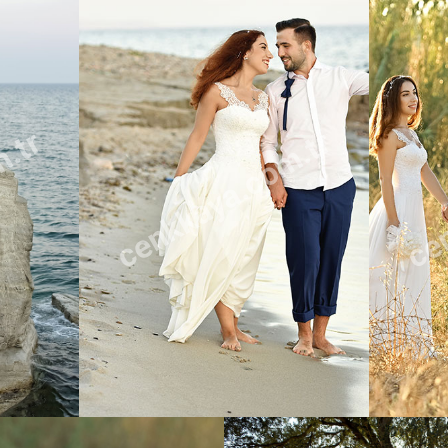
m.tr
cenkkaya.com.tr
cen