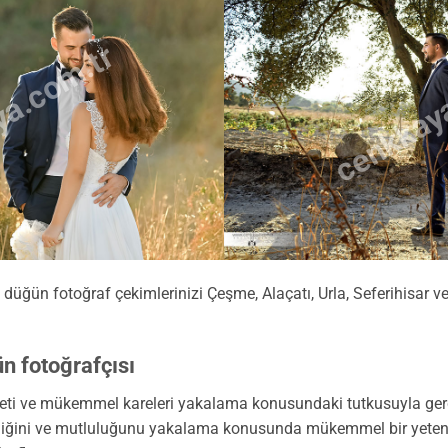
a.com.tr
cenkkay
üğün fotoğraf çekimlerinizi Çeşme, Alaçatı, Urla, Seferihisar ve
n fotoğrafçısı
yeti ve mükemmel kareleri yakalama konusundaki tutkusuyla gerç
ğini ve mutluluğunu yakalama konusunda mükemmel bir yeteneğ