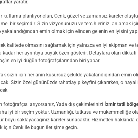
raflar yaratır.
ir kutlama planlıyor olun, Cenk, güzel ve zamansız kareler oluşt
mel bir seçimdir. Sizin vizyonunuzu ve tercihlerinizi anlamak iç
yakalandığından emin olmak için elinden gelenin en iyisini yapa
sek kalitede olmasını sağlamak için yalnızca en iyi ekipman ve tek
dar her ayrıntıya büyük özen gösterir. Detaylara olan dikkati v
ş’ın en iyi düğün fotoğrafçılarından biri yapar.
rak sizin için her anın kusursuz şekilde yakalandığından emin ol
k. Sizin özel gününüzde rahatlayıp keyfini çıkarırken, o hayalin
cek.
 fotoğrafçısı arıyorsanız, Yada dış çekimlerinizi
İzmir tatil böl
a iyi bir seçim yoktur. Uzmanlığı, tutkusu ve mükemmelliğe olan 
ür boyu saklayacağınız kareler sunacaktır. Hizmetleri hakkında d
çin Cenk ile bugün iletişime geçin.