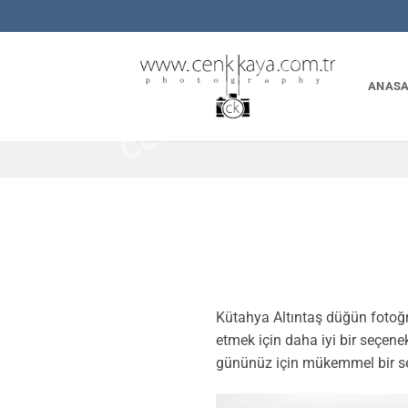
İçeriğe
CENKKAYA.COM.TR
atla
ANASA
Kütahya Altıntaş düğün fotoğra
etmek için daha iyi bir seçen
gününüz için mükemmel bir se