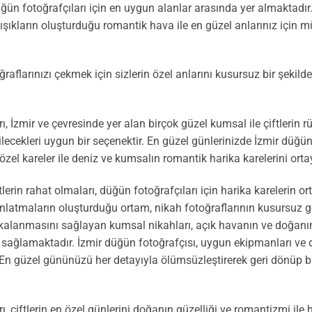
ğün fotoğrafçıları için en uygun alanlar arasında yer almaktadır
 ışıkların oluşturduğu romantik hava ile en güzel anlarınız için
aflarınızı çekmek için sizlerin özel anlarını kusursuz bir şekilde
İzmir ve çevresinde yer alan birçok güzel kumsal ile çiftlerin rü
bilecekleri uygun bir seçenektir. En güzel günlerinizde İzmir düğü
zel kareler ile deniz ve kumsalın romantik harika karelerini orta
lerin rahat olmaları, düğün fotoğrafçıları için harika karelerin 
nlatmaların oluşturduğu ortam, nikah fotoğraflarının kusursuz 
akalanmasını sağlayan kumsal nikahları, açık havanın ve doğa
ı sağlamaktadır. İzmir düğün fotoğrafçısı, uygun ekipmanları ve 
. En güzel gününüzü her detayıyla ölümsüzleştirerek geri dönüp b
, çiftlerin en özel günlerini doğanın güzelliği ve romantizmi i