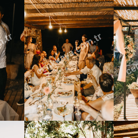
m.tr
cenkkaya.com.tr
cen