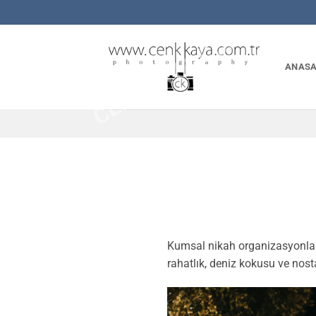
İçeriğe
CENKKAYA.COM.TR
atla
ANASA
Kumsal nikah organizasyonları,
rahatlık, deniz kokusu ve nost