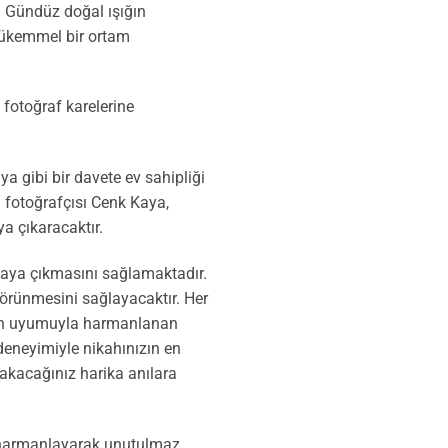
. Gündüz doğal ışığın
 mükemmel bir ortam
 fotoğraf karelerine
ya gibi bir davete ev sahipliği
n fotoğrafçısı Cenk Kaya,
ya çıkaracaktır.
ortaya çıkmasını sağlamaktadır.
görünmesini sağlayacaktır. Her
nın uyumuyla harmanlanan
deneyimiyle nikahınızın en
akacağınız harika anılara
le harmanlayarak unutulmaz