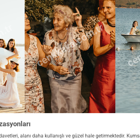
m.tr
cenkkaya.com.tr
cen
zasyonları
avetleri, alanı daha kullanışlı ve güzel hale getirmektedir. Kumsa