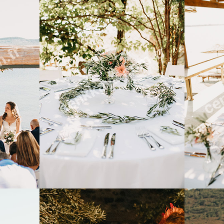
m.tr
cenkkaya.com.tr
cen