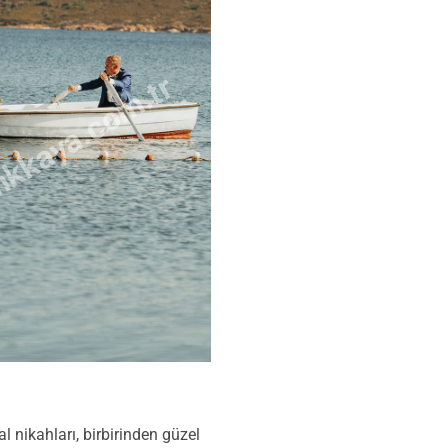
kkaya.com.tr
l nikahları, birbirinden güzel