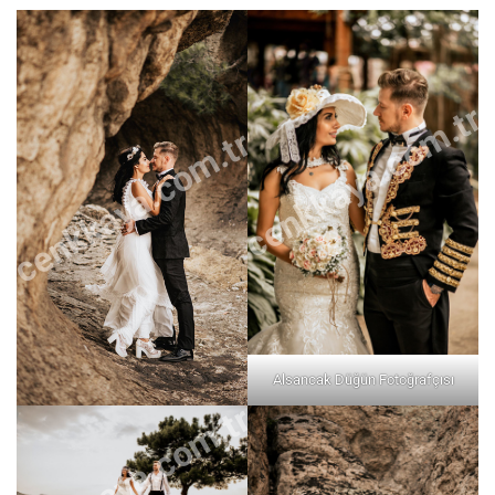
cenkkaya.com.tr
cenkkaya.com.tr
Alsancak Düğün Fotoğrafçısı
cenkkaya.com.tr