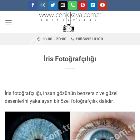
CENKKAYA.COM.TR
İçeriğe
atla
10:00 - 20:00
+05369210100
İris Fotoğrafçılığı
İris fotoğrafçılığı, insan gözünün benzersiz ve güzel
desenlerini yakalayan bir özel fotoğrafçılık dalıdır.