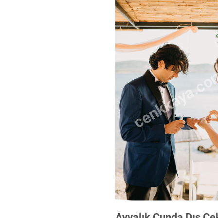
cenkkaya.co
Ayvalık Cunda Dış Çe