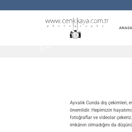
İçeriğe
CENKKAYA.COM.TR
atla
ANASA
Ayvalık Cunda dış çekimleri, ev
önemlidir. Hepimizin hayatımız
fotoğraflar ve videolar çekeri
imkânın olmadığını da düşünür