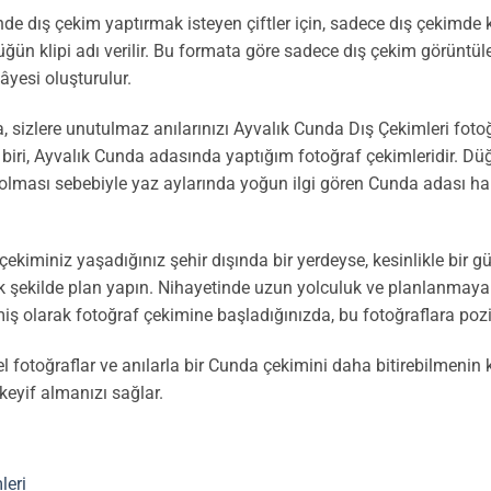
de dış çekim yaptırmak isteyen çiftler için, sadece dış çekimde
üğün klipi adı verilir. Bu formata göre sadece dış çekim görüntül
âyesi oluşturulur.
sizlere unutulmaz anılarınızı Ayvalık Cunda Dış Çekimleri fotoğr
 biri, Ayvalık Cunda adasında yaptığım fotoğraf çekimleridir. Dü
ri olması sebebiyle yaz aylarında yoğun ilgi gören Cunda adası hal
 çekiminiz yaşadığınız şehir dışında bir yerdeyse, kesinlikle bir
 şekilde plan yapın. Nihayetinde uzun yolculuk ve planlanmayan 
miş olarak fotoğraf çekimine başladığınızda, bu fotoğraflara pozi
l fotoğraflar ve anılarla bir Cunda çekimini daha bitirebilmenin
keyif almanızı sağlar.
leri