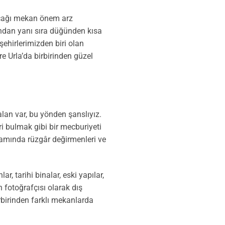
ılacağı mekan önem arz
rından yanı sıra düğünden kısa
şehirlerimizden biri olan
e Urla’da birbirinden güzel
lan var, bu yönden şanslıyız.
ri bulmak gibi bir mecburiyeti
vamında rüzgâr değirmenleri ve
r, tarihi binalar, eski yapılar,
n fotoğrafçısı olarak dış
irbirinden farklı mekanlarda