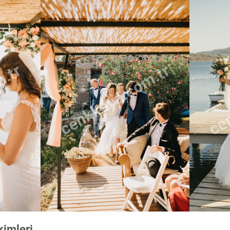
m.tr
cenkkaya.com.tr
cen
kimleri