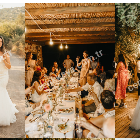
m.tr
cenkkaya.com.tr
cen