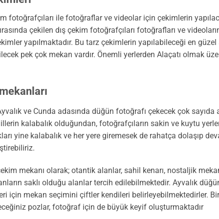
im fotoğrafçıları ile fotoğraflar ve videolar için çekimlerin yap
ırasında çekilen dış çekim fotoğrafçıları fotoğrafları ve videola
kimler yapılmaktadır. Bu tarz çekimlerin yapılabileceği en güzel 
ilecek pek çok mekan vardır. Önemli yerlerden Alaçatı olmak üzer
 mekanları
Ayvalık ve Cunda adasında düğün fotoğrafı çekecek çok sayıda a
llerin kalabalık olduğundan, fotoğrafçıların sakin ve kuytu yerle
arı yine kalabalık ve her yere giremesek de rahatça dolaşıp de
irebiliriz.
kim mekanı olarak; otantik alanlar, sahil kenarı, nostaljik mekanla
 anların saklı olduğu alanlar tercih edilebilmektedir. Ayvalık düğü
 için mekan seçimini çiftler kendileri belirleyebilmektedirler. B
ceğiniz pozlar, fotoğraf için de büyük keyif oluşturmaktadır