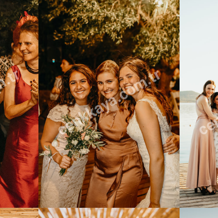
m.tr
cenkkaya.com.tr
cen