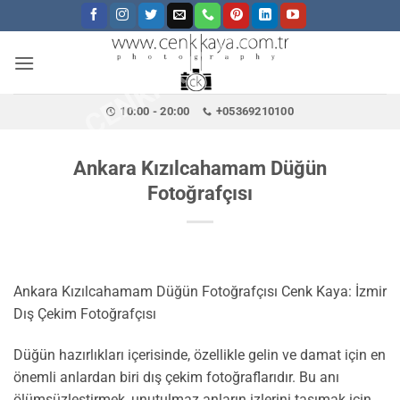
CENKKAYA.COM.TR
İçeriğe
atla
10:00 - 20:00
+05369210100
Ankara Kızılcahamam Düğün
Fotoğrafçısı
Ankara Kızılcahamam Düğün Fotoğrafçısı Cenk Kaya: İzmir
Dış Çekim Fotoğrafçısı
Düğün hazırlıkları içerisinde, özellikle gelin ve damat için en
önemli anlardan biri dış çekim fotoğraflarıdır. Bu anı
ölümsüzleştirmek, unutulmaz anların izlerini taşımak için