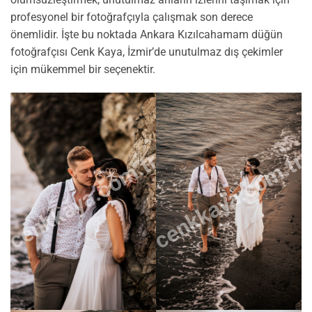
profesyonel bir fotoğrafçıyla çalışmak son derece
önemlidir. İşte bu noktada Ankara Kızılcahamam düğün
fotoğrafçısı Cenk Kaya, İzmir’de unutulmaz dış çekimler
için mükemmel bir seçenektir.
cenkkaya.com.tr
cenkkaya.com.tr