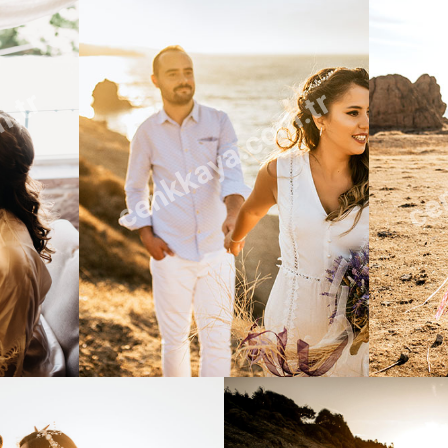
m.tr
cenkkaya.com.tr
cen