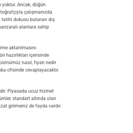
ntı yoktur. Ancak, düğün
fotoğrafçıyla çalışmanızda
, tarihi dokusu bulunan dış
manzaralı alanlara sahip
rine aktarılmasını
n hazırlıkları içerisinde
albümümüz nasıl, fiyatı nedir
yaka ofisinde cevaplayacaktır.
dir. Piyasada ucuz hizmet
mler, standart altında olan
izzat görmeniz de fayda vardır.