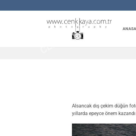
İçeriğe
CENKKAYA.COM.TR
atla
ANASA
Alsancak dış çekim düğün foto
yıllarda epeyce önem kazandı 