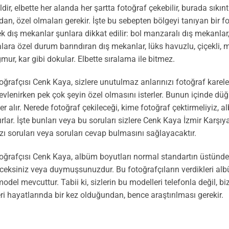
ldir, elbette her alanda her şartta fotoğraf çekebilir, burada sıkı
ndan, özel olmaları gerekir. İşte bu sebepten bölgeyi tanıyan bir 
ek dış mekanlar şunlara dikkat edilir: bol manzaralı dış mekanlar
lara özel durum barındıran dış mekanlar, lüks havuzlu, çiçekli, 
mur, kar gibi dokular. Elbette sıralama ile bitmez.
ğrafçısı Cenk Kaya, sizlere unutulmaz anlarınızı fotoğraf karele
 evlenirken pek çok şeyin özel olmasını isterler. Bunun içinde düğü
er alır. Nerede fotoğraf çekileceği, kime fotoğraf çektirmeliyiz, 
lırlar. İşte bunları veya bu soruları sizlere Cenk Kaya İzmir Karşı
azı soruları veya soruları cevap bulmasını sağlayacaktır.
oğrafçısı Cenk Kaya, albüm boyutları normal standartın üstünde
ksiniz veya duymuşsunuzdur. Bu fotoğrafçıların verdikleri albü
odel mevcuttur. Tabii ki, sizlerin bu modelleri telefonla değil, b
i hayatlarında bir kez olduğundan, bence araştırılması gerekir.