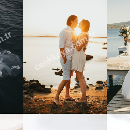
m.tr
cenkkaya.com.tr
cen