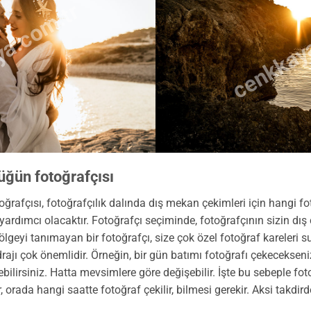
a.com.tr
cenkkay
üğün fotoğrafçısı
rafçısı, fotoğrafçılık dalında dış mekan çekimleri için hangi fo
ımcı olacaktır. Fotoğrafçı seçiminde, fotoğrafçının sizin dış ç
ölgeyi tanımayan bir fotoğrafçı, size çok özel fotoğraf kareleri s
rajı çok önemlidir. Örneğin, bir gün batımı fotoğrafı çekecekseniz,
kebilirsiniz. Hatta mevsimlere göre değişebilir. İşte bu sebeple fot
, orada hangi saatte fotoğraf çekilir, bilmesi gerekir. Aksi takdir